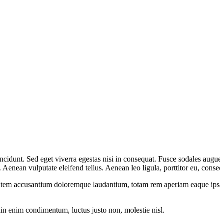
cidunt. Sed eget viverra egestas nisi in consequat. Fusce sodales augue
enean vulputate eleifend tellus. Aenean leo ligula, porttitor eu, conseq
tatem accusantium doloremque laudantium, totam rem aperiam eaque ipsa, q
din enim condimentum, luctus justo non, molestie nisl.