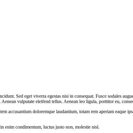
cidunt. Sed eget viverra egestas nisi in consequat. Fusce sodales augue
enean vulputate eleifend tellus. Aenean leo ligula, porttitor eu, conseq
tatem accusantium doloremque laudantium, totam rem aperiam eaque ipsa, q
din enim condimentum, luctus justo non, molestie nisl.