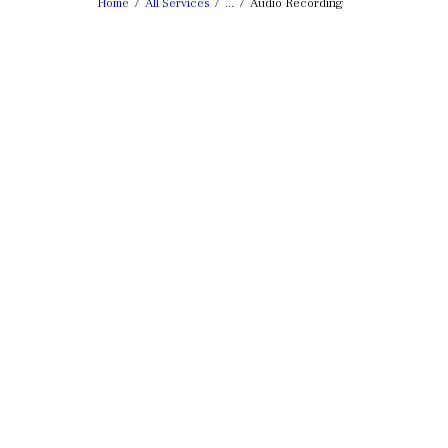
Home
All Services
...
Audio Recording