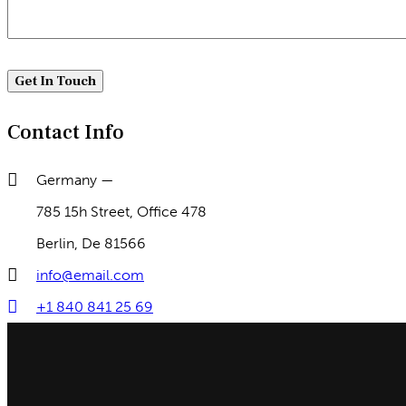
Contact Info
Germany —
785 15h Street, Office 478
Berlin, De 81566
info@email.com
+1 840 841 25 69