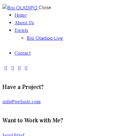
Close
Home
About Us
Events
Bisi Oladipo Live
Contact
Have a Project?
info@website.com
Want to Work with Me?
Send Brief