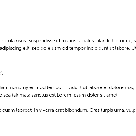
icula risus. Suspendisse id mauris sodales, blandit tortor eu, so
dipiscing elit, sed do eiusm od tempor incididunt ut labore. Ut 
et
d diam nonumy eirmod tempor invidunt ut labore et dolore magn
no sea takimata sanctus est Lorem ipsum dolor sit amet.
uam laoreet, in viverra erat bibendum. Cras turpis urna, vulputa