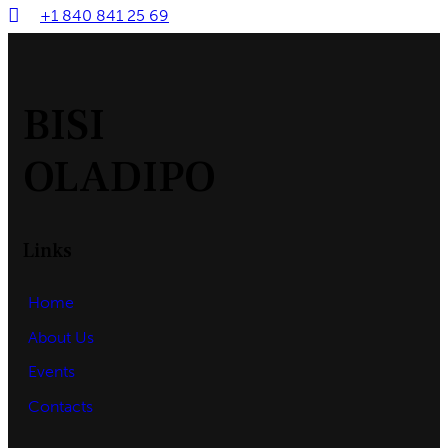
+1 840 841 25 69
BISI
OLADIPO
Links
Home
About Us
Events
Contacts