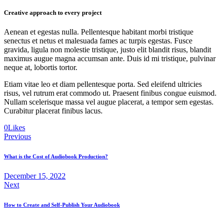
Creative approach to every project
Aenean et egestas nulla. Pellentesque habitant morbi tristique
senectus et netus et malesuada fames ac turpis egestas. Fusce
gravida, ligula non molestie tristique, justo elit blandit risus, blandit
maximus augue magna accumsan ante. Duis id mi tristique, pulvinar
neque at, lobortis tortor.
Etiam vitae leo et diam pellentesque porta. Sed eleifend ultricies
risus, vel rutrum erat commodo ut. Praesent finibus congue euismod.
Nullam scelerisque massa vel augue placerat, a tempor sem egestas.
Curabitur placerat finibus lacus.
0
Likes
Post
Previous
navigation
What is the Cost of Audiobook Production?
December 15, 2022
Next
How to Create and Self-Publish Your Audiobook